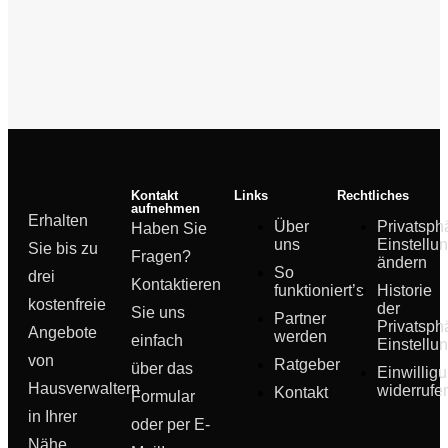
Kontakt
Links
Rechtliches
aufnehmen
Erhalten
Über
Privatsph
Haben Sie
uns
Einstellu
Sie bis zu
Fragen?
ändern
So
drei
Kontaktieren
funktioniert’s
Historie
kostenfreie
der
Sie uns
Partner
Privatsph
Angebote
werden
einfach
Einstellu
von
Ratgeber
über das
Einwillig
Hausverwaltern
widerrufe
Kontakt
Formular
in Ihrer
oder per E-
Nähe.