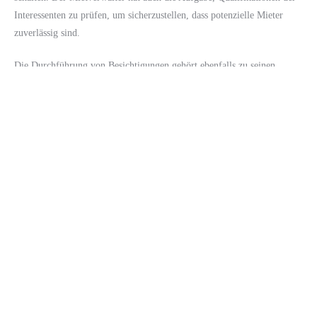
Interessenten zu prüfen, um sicherzustellen, dass potenzielle Mieter
zuverlässig sind.
Die Durchführung von Besichtigungen gehört ebenfalls zu seinen
Aufgaben. Hier schlägt sich die Kommunikationsstärke des
Mietverwalters nieder. Ein guter Eindruck kann entscheidend sein, ob
sich ein potenzieller Mieter für die Wohnung entscheidet. Der
Mietverwalter muss die Vorteile der Immobilie überzeugend darstellen
und auf alle Fragen der Interessenten eingehen.
Wie wichtig ist die rechtliche
Expertise eines Mietverwalters?
Die rechtliche Expertise ist eines der wichtigsten Merkmale eines
erfolgreichen Mietverwalters. In Deutschland gibt es zahlreiche Gesetze
und Vorschriften, die die Mietverhältnisse regeln. Der Mietverwalter
muss diese Gesetze kennen und sich ständig über Änderungen
informieren. Das ermöglicht ihm, rechtliche Themen korrekt zu