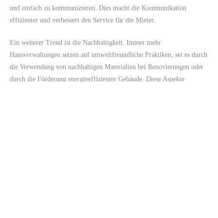
und einfach zu kommunizieren. Dies macht die Kommunikation
effizienter und verbessert den Service für die Mieter.
Ein weiterer Trend ist die Nachhaltigkeit. Immer mehr
Hausverwaltungen setzen auf umweltfreundliche Praktiken, sei es durch
die Verwendung von nachhaltigen Materialien bei Renovierungen oder
durch die Förderung energieeffizienter Gebäude. Diese Aspekte
gewinnen auch bei Mietern zunehmend an Bedeutung, die Wert auf ein
umweltbewusstes Leben legen.
Fazit: Wie wähle ich die beste
Hausverwaltung für meine
Bedürfnisse?
Die Wahl der richtigen Hausverwaltung kann einen erheblichen Einfluss
auf den Erfolg Ihrer Immobilienvermietung haben. Berücksichtigen Sie
bei Ihrer Entscheidung die Art der Dienstleistungen, die verschiedenen
Anbieter und deren Ansätze. Vor allem die persönliche Kommunikation