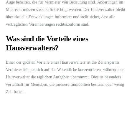
Auge behalten, die für Vermieter von Bedeutung sind. Änderungen im
Mietrecht müssen stets berücksichtigt werden. Der Hausverwalter bleibt
über aktuelle Entwicklungen informiert und stellt sicher, dass alle
vertraglichen Vereinbarungen rechtskonform sind.
Was sind die Vorteile eines
Hausverwalters?
Einer der größten Vorteile eines Hausverwalters ist die Zeitersparnis.
Vermieter können sich auf das Wesentliche konzentrieren, während der
Hausverwalter die täglichen Aufgaben übernimmt. Dies ist besonders
vorteilhaft für Menschen, die mehrere Immobilien besitzen oder wenig
Zeit haben.
Ein weiterer Vorteil ist die Expertise, die der Hausverwalter mitbringt.
Durch jahrelange Erfahrung kennt er sich mit den typischen Problemen
und Herausforderungen in der Mietverwaltung aus. Zudem hat er in den
meisten Fällen ein Netzwerk von Handwerkern und Dienstleistern, die