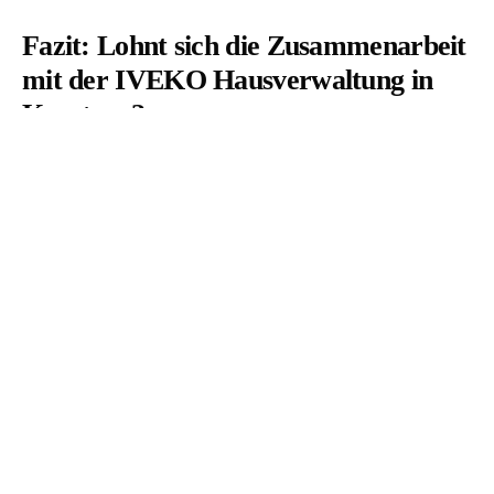
Fazit: Lohnt sich die Zusammenarbeit
mit der IVEKO Hausverwaltung in
Konstanz?
Insgesamt zeigt sich, dass die IVEKO Hausverwaltung in Konstanz
sowohl positive als auch negative Erfahrungen hervorruft. Während
viele Mieter und Vermieter von einer professionellen und zuverlässigen
Verwaltung berichten, gibt es auch kritische Stimmen, die auf
Verbesserungspotenziale hinweisen. Die digitale Kommunikation bietet
viele Vorteile, die von beiden Seiten geschätzt werden.
Für Mieter ist es besonders wichtig, ihre Anliegen klar zu
kommunizieren, während Vermieter regelmäßige Rückmeldungen
einholen sollten. Letztendlich hängt die Zufriedenheit von den
Erwartungen und dem individuellen Erlebnis ab. Für viele ist die
IVEKO Hausverwaltung jedoch eine gute Wahl, solange beide Parteien
an einer offenen und transparenten Kommunikation arbeiten.