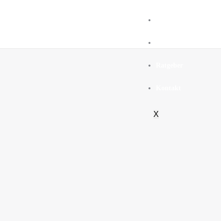
Über Uns
So funktioniert’s
Ratgeber
Kontakt
X