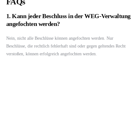
FAQs
1. Kann jeder Beschluss in der WEG-Verwaltung
angefochten werden?
Nein, nicht alle Beschlüsse können angefochten werden. Nur
Beschlüsse, die rechtlich fehlerhaft sind oder gegen geltendes Recht
verstoßen, können erfolgreich angefochten werden.
2. Was passiert, wenn die Anfechtungsfrist
verstrichen ist?
Wenn die Anfechtungsfrist verstrichen ist, kann der Beschluss nicht
mehr angefochten werden und bleibt rechtskräftig. Es ist daher wichtig,
die Frist einzuhalten und rechtzeitig einen Anfechtungsantrag zu stellen.
3. Kann die Anfechtung eines Beschlusses die
Eigentümergemeinschaft spalten?