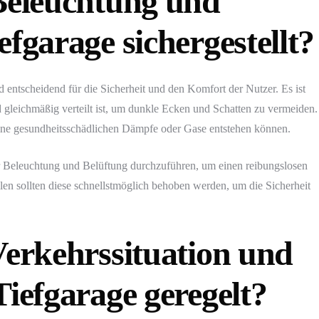
 Beleuchtung und
efgarage sichergestellt?
 entscheidend für die Sicherheit und den Komfort der Nutzer. Es ist
d gleichmäßig verteilt ist, um dunkle Ecken und Schatten zu vermeiden.
eine gesundheitsschädlichen Dämpfe oder Gase entstehen können.
er Beleuchtung und Belüftung durchzuführen, um einen reibungslosen
len sollten diese schnellstmöglich behoben werden, um die Sicherheit
Verkehrssituation und
Tiefgarage geregelt?