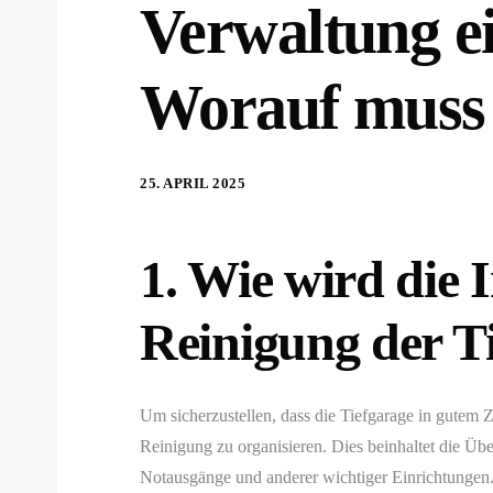
Verwaltung ei
Worauf muss 
25. APRIL 2025
1. Wie wird die
Reinigung der Ti
Um sicherzustellen, dass die Tiefgarage in gutem Z
Reinigung zu organisieren. Dies beinhaltet die Ü
Notausgänge und anderer wichtiger Einrichtungen