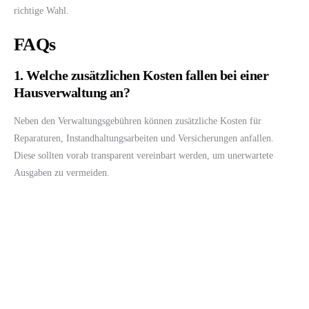
richtige Wahl.
FAQs
1. Welche zusätzlichen Kosten fallen bei einer
Hausverwaltung an?
Neben den Verwaltungsgebühren können zusätzliche Kosten für
Reparaturen, Instandhaltungsarbeiten und Versicherungen anfallen.
Diese sollten vorab transparent vereinbart werden, um unerwartete
Ausgaben zu vermeiden.
2. Wie kann ich sicherstellen, dass die
Hausverwaltung meine Erwartungen erfüllt?
Es ist wichtig, von Anfang an klare Vereinbarungen zu treffen und
regelmäßig zu kommunizieren. Überprüfen Sie regelmäßig die
Leistungen der Hausverwaltung und geben Sie Feedback, um
sicherzustellen, dass Ihre Erwartungen erfüllt werden.