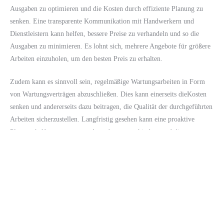
Ausgaben zu optimieren und die Kosten durch effiziente Planung zu
senken. Eine transparente Kommunikation mit Handwerkern und
Dienstleistern kann helfen, bessere Preise zu verhandeln und so die
Ausgaben zu minimieren. Es lohnt sich, mehrere Angebote für größere
Arbeiten einzuholen, um den besten Preis zu erhalten.
Zudem kann es sinnvoll sein, regelmäßige Wartungsarbeiten in Form
von Wartungsverträgen abzuschließen. Dies kann einerseits dieKosten
senken und andererseits dazu beitragen, die Qualität der durchgeführten
Arbeiten sicherzustellen. Langfristig gesehen kann eine proaktive
Planung helfen, unerwartete Ausgaben zu verhindern und die
Rentabilität des vermieteten Objektes zu sichern.
Fazit
Die finanziellen Verpflichtungen einer Hausverwaltung sind
vielschichtig und erfordern ein gutes Management. Von den Kosten für
Instandhaltungen über Versicherungskosten bis hin zu den