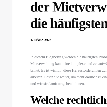
der Mietverw
die häufigste
4. MÄRZ 2025
In diesem Blogbeitrag werden die häufigsten Proble
Mietverwaltung kann eine komplexe und zeitaufwä
bringt. Es ist wichtig, diese Herausforderungen zu
arbeiten. Lesen Sie weiter, um mehr darüber zu er
und wie sie damit umgehen können.
Welche rechtlic