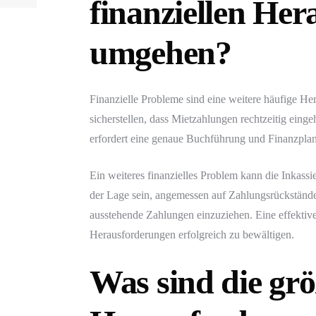
finanziellen He
umgehen?
Finanzielle Probleme sind eine weitere häufige H
sicherstellen, dass Mietzahlungen rechtzeitig ei
erfordert eine genaue Buchführung und Finanzplanun
Ein weiteres finanzielles Problem kann die Inkass
der Lage sein, angemessen auf Zahlungsrückstände 
ausstehende Zahlungen einzuziehen. Eine effektive
Herausforderungen erfolgreich zu bewältigen.
Was sind die grö