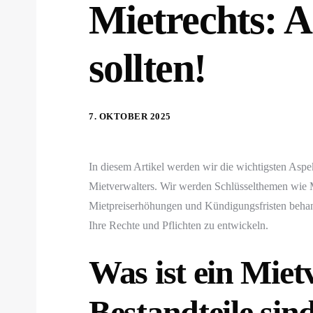
Mietrechts: A
sollten!
7. OKTOBER 2025
In diesem Artikel werden wir die wichtigsten Aspe
Mietverwalters. Wir werden Schlüsselthemen wie M
Mietpreiserhöhungen und Kündigungsfristen behande
Ihre Rechte und Pflichten zu entwickeln.
Was ist ein Miet
Bestandteile sin