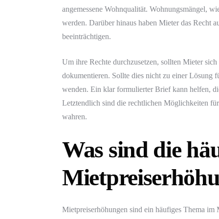
angemessene Wohnqualität. Wohnungsmängel, wie
werden. Darüber hinaus haben Mieter das Recht a
beeinträchtigen.
Um ihre Rechte durchzusetzen, sollten Mieter sich
dokumentieren. Sollte dies nicht zu einer Lösung 
wenden. Ein klar formulierter Brief kann helfen, di
Letztendlich sind die rechtlichen Möglichkeiten fü
wahren.
Was sind die hä
Mietpreiserhöh
Mietpreiserhöhungen sind ein häufiges Thema im 