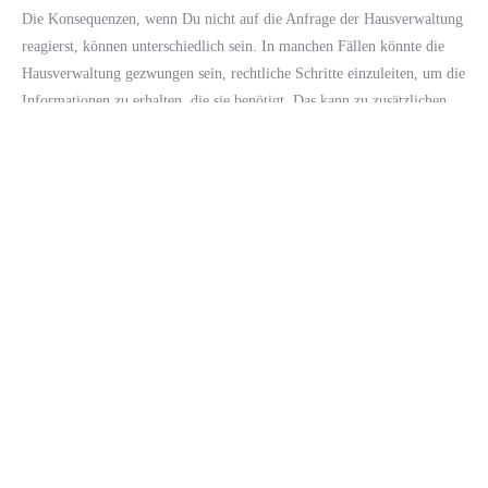
Die Konsequenzen, wenn Du nicht auf die Anfrage der Hausverwaltung
reagierst, können unterschiedlich sein. In manchen Fällen könnte die
Hausverwaltung gezwungen sein, rechtliche Schritte einzuleiten, um die
Informationen zu erhalten, die sie benötigt. Das kann zu zusätzlichen
Kosten für Dich führen und die Klärung von offenen Forderungen
erheblich verzögern.
Ein weiteres Risiko besteht darin, dass eine Nichtreaktion Deine Bonität
negativ beeinflussen kann. Wenn die Hausverwaltung nicht in der Lage
ist, Deine aktuelle Adresse zu verifizieren, könnten sie dies als ein
Zeichen für mangelnde Kooperation interpretieren, was möglicherweise
rechtliche Folgen für Dich hat und es erschweren könnte, eine neue
Wohnung zu finden.
Fazit
Die Anfrage Deiner Hausverwaltung nach dem Melderegister sollte
nicht auf die leichte Schulter genommen werden. Es ist ratsam,