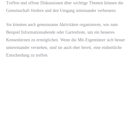
Treffen und offene Diskussionen über wichtige Themen können die
Gemeinschaft fördern und den Umgang miteinander verbessern.
Sie könnten auch gemeinsame Aktivitäten organisieren, wie zum
Beispiel Informationsabende oder Gartenfeste, um ein besseres
Kennenlernen zu ermöglichen. Wenn die Mit-Eigentümer sich besser
untereinander verstehen, sind sie auch eher bereit, eine einheitliche
Entscheidung zu treffen.
Fazit: Was ist der beste Weg, um eine
Hausverwaltung zu akzeptieren?
Abschließend lässt sich sagen, dass ein erfolgreicher Umgang mit
widerstrebenden Mit-Eigentümern viel Kommunikationsarbeit
erfordert. Es ist wichtig, die Vorteile einer Hausverwaltung klar zu
kommunizieren und zu versuchen, gemeinsam Lösungen zu finden.
Nicht jeder wird sofort überzeugt sein, aber mit Geduld, Empathie und
einer transparenten Kommunikation können häufig Kompromisse