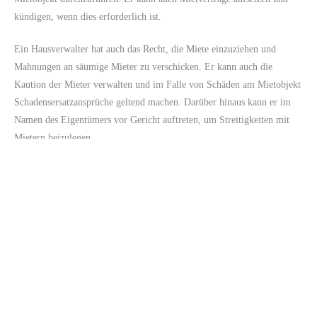
kündigen, wenn dies erforderlich ist.
Ein Hausverwalter hat auch das Recht, die Miete einzuziehen und
Mahnungen an säumige Mieter zu verschicken. Er kann auch die
Kaution der Mieter verwalten und im Falle von Schäden am Mietobjekt
Schadensersatzansprüche geltend machen. Darüber hinaus kann er im
Namen des Eigentümers vor Gericht auftreten, um Streitigkeiten mit
Mietern beizulegen.
Wie ist die Haftung eines
eigenständigen Hausverwalters
geregelt?
Die Haftung eines eigenständigen Hausverwalters ist gesetzlich geregelt
und richtet sich nach den Bestimmungen des Mietvertrags. Der
Hausverwalter haftet in der Regel nur für grobe Fahrlässigkeit oder
Vorsatz. Er muss alle Aufgaben mit der gebotenen Sorgfalt und