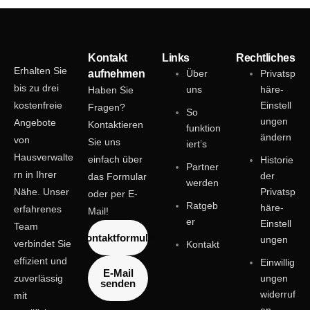
Kontakt
Links
Rechtliches
Erhalten Sie
aufnehmen
Über
Privatsp
bis zu drei
uns
häre-
Haben Sie
kostenfreie
Einstell
Fragen?
So
ungen
Angebote
Kontaktieren
funktion
ändern
von
Sie uns
iert’s
Hausverwalte
einfach über
Historie
Partner
rn in Ihrer
der
das Formular
werden
Nähe. Unser
Privatsp
oder per E-
Ratgeb
häre-
erfahrenes
Mail!
er
Einstell
Team
Kontaktformular
ungen
verbindet Sie
Kontakt
effizient und
Einwillig
E-Mail
zuverlässig
ungen
senden
widerruf
mit
en