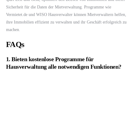
Sicherheit für die Daten der Mietverwaltung. Programme wie
Vermietet.de und WISO Hausverwalter können Mietverwaltern helfen,
ihre Immobilien effizient zu verwalten und ihr Geschäft erfolgreich zu
machen.
FAQs
1. Bieten kostenlose Programme für
Hausverwaltung alle notwendigen Funktionen?
Ja, kostenlose Programme für Hausverwaltung bieten grundlegende
Funktionen, die Mietverwaltern helfen können, ihre Immobilien zu
verwalten. Allerdings bieten kostenpflichtige Programme in der Regel
mehr Funktionen und einen besseren Support.
2. Welches ist das beste Programm für
Hausverwaltung für große Immobilienportfolios?