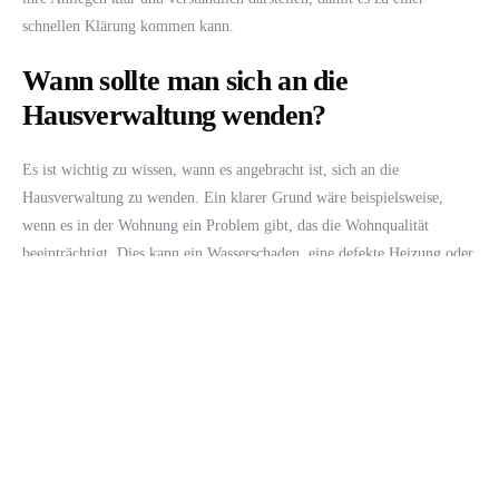
schnellen Klärung kommen kann.
Wann sollte man sich an die
Hausverwaltung wenden?
Es ist wichtig zu wissen, wann es angebracht ist, sich an die
Hausverwaltung zu wenden. Ein klarer Grund wäre beispielsweise,
wenn es in der Wohnung ein Problem gibt, das die Wohnqualität
beeinträchtigt. Dies kann ein Wasserschaden, eine defekte Heizung oder
andere dringende Reparaturbedarfe sein. In solchen Fällen sollte man
nicht zögern, sofort Kontakt zur Hausverwaltung aufzunehmen.
Auch bei Unklarheiten bezüglich des Mietverhältnisses sollten Mieter
die Hausverwaltung kontaktieren. Es ist nicht nur wichtig, über die
Nebenkosten informiert zu sein, sondern ebenso über die geltenden
Regeln zur Untervermietung oder zu Renovierungsarbeiten. Eine
frühzeitige Klärung von Fragen kann viele Missverständnisse vermeiden