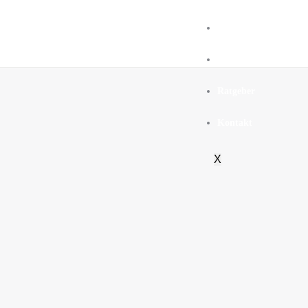
Über Uns
So funktioniert’s
Ratgeber
Kontakt
X