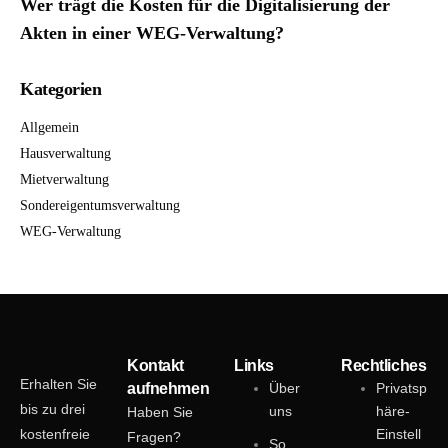
Wer trägt die Kosten für die Digitalisierung der
Akten in einer WEG-Verwaltung?
Kategorien
Allgemein
Hausverwaltung
Mietverwaltung
Sondereigentumsverwaltung
WEG-Verwaltung
Kontakt
Links
Rechtliches
Erhalten Sie
aufnehmen
Über
Privatsp
bis zu drei
uns
häre-
Haben Sie
kostenfreie
Einstell
Fragen?
So