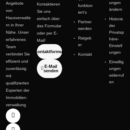
ungen
Angebote
Kontaktieren
funktion
ändern
von
Sie uns
iert’s
Hausverwalte
einfach über
Historie
Partner
rn in Ihrer
der
das Formular
werden
Nähe. Unser
Privatsp
oder per E-
Ratgeb
häre-
erfahrenes
Mail!
er
Einstell
Team
Kontaktformular
ungen
verbindet Sie
Kontakt
effizient und
Einwillig
E-Mail
zuverlässig
ungen
senden
widerruf
mit
en
qualifizierten
Experten der
Immobilien­
verwaltung.