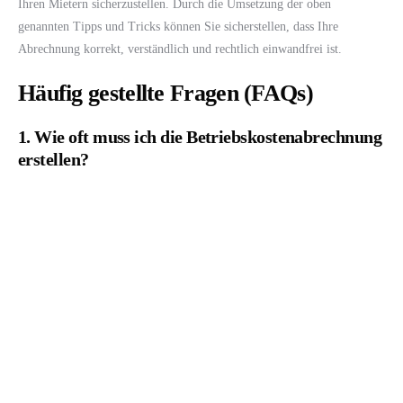
Ihren Mietern sicherzustellen. Durch die Umsetzung der oben
genannten Tipps und Tricks können Sie sicherstellen, dass Ihre
Abrechnung korrekt, verständlich und rechtlich einwandfrei ist.
Häufig gestellte Fragen (FAQs)
1. Wie oft muss ich die Betriebskostenabrechnung
erstellen?
Die Betriebskostenabrechnung muss jährlich erstellt werden und
spätestens bis zum Ende des zwölften Monats nach Ende des
Abrechnungszeitraums an die Mieter übergeben werden. Es ist wichtig,
die gesetzlichen Fristen einzuhalten, um mögliche rechtliche
Konsequenzen zu vermeiden.
2. Kann ich die Betriebskosten nach eigenem
Ermessen festlegen?
Nein, die Betriebskosten müssen nach den gesetzlichen Vorgaben und