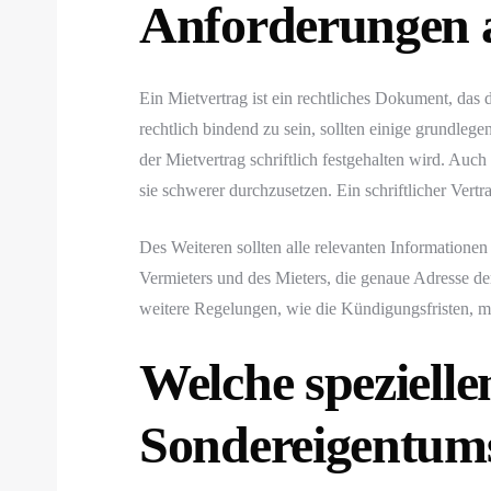
Anforderungen 
Ein Mietvertrag ist ein rechtliches Dokument, das
rechtlich bindend zu sein, sollten einige grundleg
der Mietvertrag schriftlich festgehalten wird. Au
sie schwerer durchzusetzen. Ein schriftlicher Vertr
Des Weiteren sollten alle relevanten Informatione
Vermieters und des Mieters, die genaue Adresse d
weitere Regelungen, wie die Kündigungsfristen, m
Welche spezielle
Sondereigentum