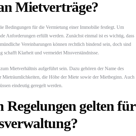
an Mietverträge?
 die Bedingungen für die Vermietung einer Immobilie festlegt. Um
ende Anforderungen erfüllt werden. Zunächst einmal ist es wichtig, dass
ch mündliche Vereinbarungen können rechtlich bindend sein, doch sind
ag schafft Klarheit und vermeidet Missverständnisse.
n zum Mietverhältnis aufgeführt sein. Dazu gehören der Name des
er Mieträumlichkeiten, die Höhe der Miete sowie der Mietbeginn. Auch
üssen eindeutig geregelt werden.
n Regelungen gelten für
sverwaltung?