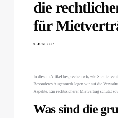
die rechtlich
für Mietverträ
9. JUNI 2025
In diesem Artikel besprechen wir, wie Sie die rech
Besonderes Augenmerk legen wir auf die Verwaltu
Aspekte. Ein rechtssicherer Mietvertrag schützt so
Was sind die gr