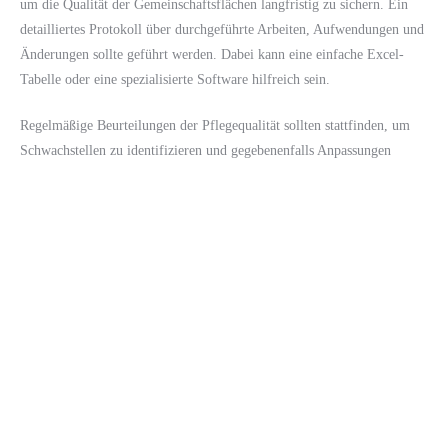
um die Qualität der Gemeinschaftsflächen langfristig zu sichern. Ein
detailliertes Protokoll über durchgeführte Arbeiten, Aufwendungen und
Änderungen sollte geführt werden. Dabei kann eine einfache Excel-
Tabelle oder eine spezialisierte Software hilfreich sein.
Regelmäßige Beurteilungen der Pflegequalität sollten stattfinden, um
Schwachstellen zu identifizieren und gegebenenfalls Anpassungen
vorzunehmen. Dies stärkt nicht nur die Transparenz, sondern fördert
auch eine kontinuierliche Verbesserung der Pflegepraktiken. Es ist
wichtig, dass die Informationen allen Bewohnern zugänglich gemacht
werden, um ein gemeinsames Verständnis für die Pflegeziele zu
schaffen.
Fazit: Wie gelingt die optimale Pflege
gemeinschaftlicher Flächen?
Die optimale Pflege von Gemeinschaftsflächen ist ein
gemeinschaftlicher Prozess, der Engagement und Planung erfordert. Es