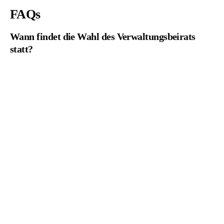
FAQs
Wann findet die Wahl des Verwaltungsbeirats
statt?
Die Wahl des Verwaltungsbeirats findet in der Regel im Rahmen einer
jährlichen Eigentümerversammlung statt. Die Eigentümer haben dort
die Möglichkeit, Kandidaten für den Verwaltungsbeirat zu nominieren
und darüber abzustimmen.
Welche Qualifikationen sollten Kandidaten für
den Verwaltungsbeirat haben?
Idealerweise sollten Kandidaten für den Verwaltungsbeirat über
fundierte Kenntnisse im Bereich der WEG-Verwaltung verfügen und
bereit sein, sich aktiv für die Belange der Gemeinschaft einzusetzen.
Kommunikationsfähigkeit, Konfliktlösungskompetenz und
Durchsetzungsvermögen sind ebenfalls wichtige Eigenschaften.