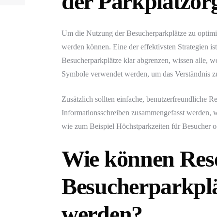
der Parkplatzorg
Um die Nutzung der Besucherparkplätze zu optimi
werden können. Eine der effektivsten Strategien is
Besucherparkplätze klar abgrenzen, wissen alle, w
Symbole verwendet werden, um das Verständnis zu 
Zusätzlich sollten einfache, benutzerfreundliche 
Informationsschreiben zusammengefasst werden, wel
wie zum Beispiel Höchstparkzeiten für Besucher ode
Wie können Res
Besucherparkplä
werden?