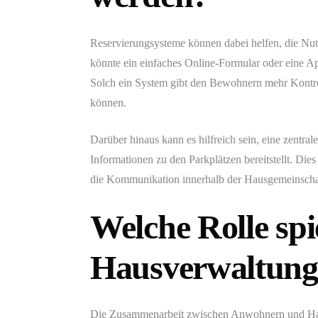
Reservierungsysteme können dabei helfen, die Nut
könnte ein einfaches Online-Formular oder eine A
Solch ein System gibt den Bewohnern mehr Kontrol
können.
Darüber hinaus kann es hilfreich sein, eine zentra
Informationen zu den Parkplätzen bereitstellt. Die
die Kommunikation innerhalb der Hausgemeinschaf
Welche Rolle sp
Hausverwaltung
Die Zusammenarbeit zwischen Anwohnern und Haus