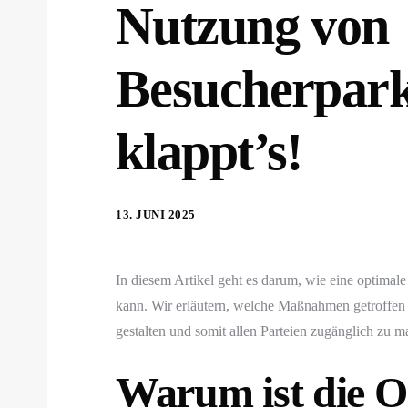
Nutzung von
Besucherpark
klappt’s!
13. JUNI 2025
In diesem Artikel geht es darum, wie eine optimal
kann. Wir erläutern, welche Maßnahmen getroffen 
gestalten und somit allen Parteien zugänglich zu m
Warum ist die O