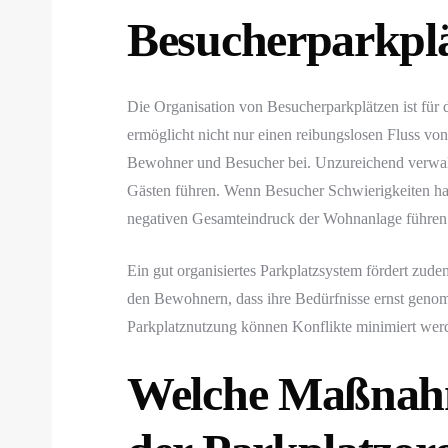
Besucherparkplä
Die Organisation von Besucherparkplätzen ist fü
ermöglicht nicht nur einen reibungslosen Fluss von
Bewohner und Besucher bei. Unzureichend verwal
Gästen führen. Wenn Besucher Schwierigkeiten hab
negativen Gesamteindruck der Wohnanlage führen
Ein gut organisiertes Parkplatzsystem fördert zude
den Bewohnern, dass ihre Bedürfnisse ernst gen
Parkplatznutzung können Konflikte minimiert wer
Welche Maßnahm