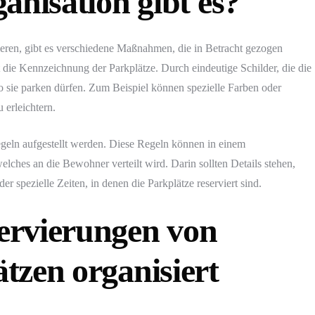
anisation gibt es?
eren, gibt es verschiedene Maßnahmen, die in Betracht gezogen
t die Kennzeichnung der Parkplätze. Durch eindeutige Schilder, die die
o sie parken dürfen. Zum Beispiel können spezielle Farben oder
erleichtern.
Regeln aufgestellt werden. Diese Regeln können in einem
ches an die Bewohner verteilt wird. Darin sollten Details stehen,
r spezielle Zeiten, in denen die Parkplätze reserviert sind.
ervierungen von
tzen organisiert