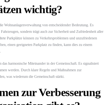
tzen wichtig?
r die Wohnanlagenverwaltung von entscheidender Bedeutung. Es
 Fahrzeugen, sondern trägt auch zur Sicherheit und Zufriedenheit aller
tete Parkplätze können zu Verkehrsproblemen und unzufriedenen
en, einen geeigneten Parkplatz zu finden, kann dies zu einem
.
m das harmonische Miteinander in der Gemeinschaft. Es signalisiert
ommen werden. Durch klare Regeln und Maßnahmen zur
den, was wiederum die Gemeinschaft stärkt.
en zur Verbesserung