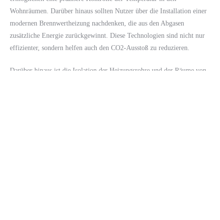
Wohnräumen. Darüber hinaus sollten Nutzer über die Installation einer
modernen Brennwertheizung nachdenken, die aus den Abgasen
zusätzliche Energie zurückgewinnt. Diese Technologien sind nicht nur
effizienter, sondern helfen auch den CO2-Ausstoß zu reduzieren.
Darüber hinaus ist die Isolation der Heizungsrohre und der Räume von
großer Bedeutung. Wenn Rohrleitungen ungedämmt sind, geht viel
Wärme verloren, bevor sie die Heizkörper erreichen. Daher sollten
nicht nur die Heizungsanlage, sondern auch das gesamte Gebäude
energetisch saniert werden, um eine optimale Effizienz zu erreichen. In
WEG-Verwaltungen kann eine gemeinsame Investition in solche
Maßnahmen jedem einzelnen Eigentümer zugutekommen und den
Gesamtwert der Immobilie steigern.
Wie wählen Sie den richtigen
Fachmann für die Wartung aus?
Beim Auswählen eines Fachmanns für die Wartung Ihrer