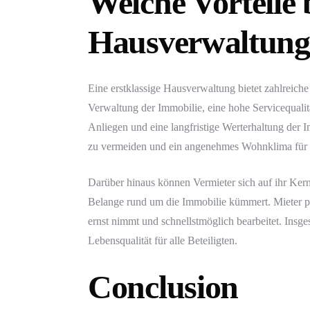
Welche Vorteile b
Hausverwaltung
Eine erstklassige Hausverwaltung bietet zahlreiche
Verwaltung der Immobilie, eine hohe Servicequalit
Anliegen und eine langfristige Werterhaltung der I
zu vermeiden und ein angenehmes Wohnklima für al
Darüber hinaus können Vermieter sich auf ihr Ker
Belange rund um die Immobilie kümmert. Mieter pr
ernst nimmt und schnellstmöglich bearbeitet. Insge
Lebensqualität für alle Beteiligten.
Conclusion